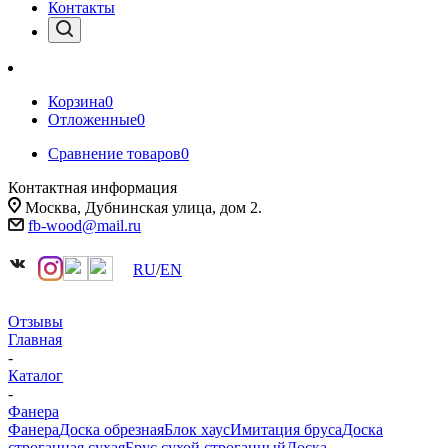
Контакты
Корзина
0
Отложенные
0
Сравнение товаров
0
Контактная информация
Москва, Дубнинская улица, дом 2.
fb-wood@mail.ru
RU
/
EN
Отзывы
Главная
-
Каталог
-
Фанера
Фанера
Доска обрезная
Блок хаус
Имитация бруса
Доска
строганная сухая
Брус сухой строганный
Доска