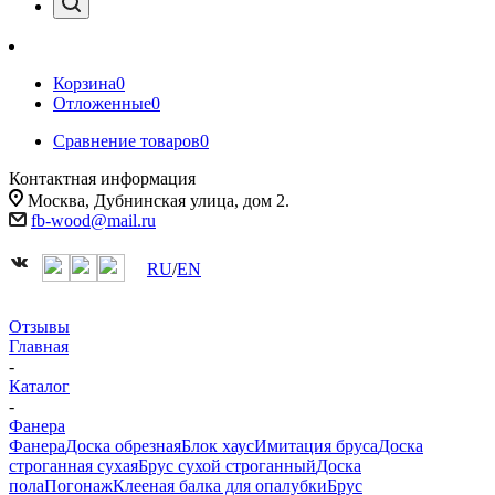
Корзина
0
Отложенные
0
Сравнение товаров
0
Контактная информация
Москва, Дубнинская улица, дом 2.
fb-wood@mail.ru
RU
/
EN
Отзывы
Главная
-
Каталог
-
Фанера
Фанера
Доска обрезная
Блок хаус
Имитация бруса
Доска
строганная сухая
Брус сухой строганный
Доска
пола
Погонаж
Клееная балка для опалубки
Брус