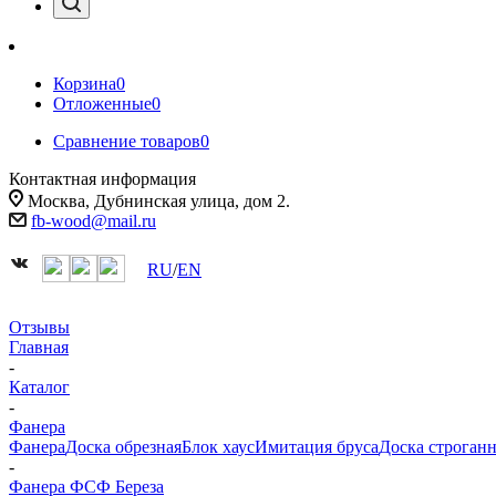
Корзина
0
Отложенные
0
Сравнение товаров
0
Контактная информация
Москва, Дубнинская улица, дом 2.
fb-wood@mail.ru
RU
/
EN
Отзывы
Главная
-
Каталог
-
Фанера
Фанера
Доска обрезная
Блок хаус
Имитация бруса
Доска строганн
-
Фанера ФСФ Береза