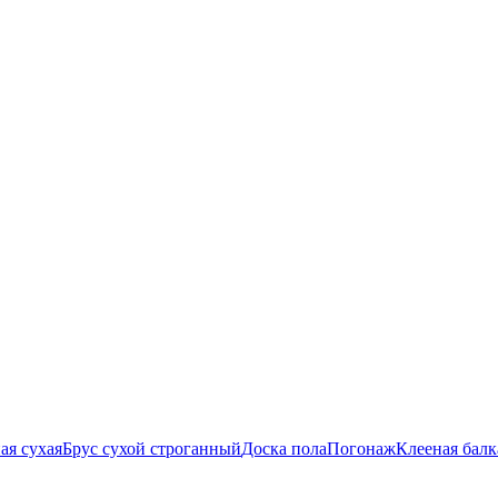
ая сухая
Брус сухой строганный
Доска пола
Погонаж
Клееная балк