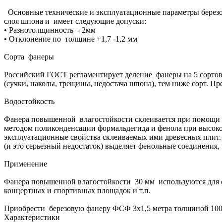
Основные технические и эксплуатационные параметры березов
слоя шпона и имеет следующие допуски:
• Разнотолщинность - 2мм
• Отклонение по толщине +1,7 -1,2 мм
Сорта фанеры
Российский ГОСТ регламентирует деление фанеры на 5 сортов 
(сучки, наколы, трещины, недостача шпона), тем ниже сорт. Пре
Водостойкость
Фанера повышенной влагостойкости склеивается при помощи
методом поликонденсации формальдегида и фенола при высоко
эксплуатационные свойства склеиваемых ими древесных плит. 
(и это серьезный недостаток) выделяет фенольные соединения
Применение
Фанера повышенной влагостойкости 30 мм используются для с
концертных и спортивных площадок и т.п.
Приобрести березовую фанеру ФСФ 3х1,5 метра толщиной 100 
Характеристики