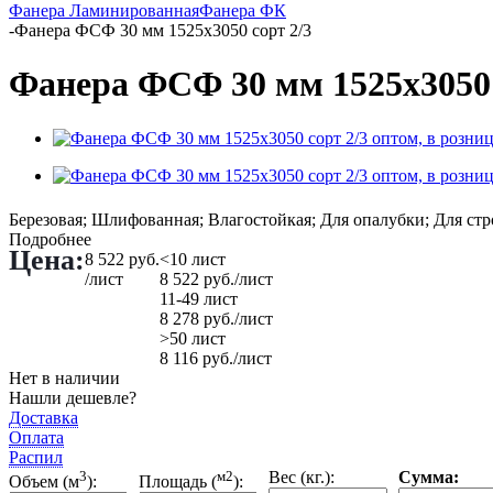
Фанера Ламинированная
Фанера ФК
-
Фанера ФСФ 30 мм 1525х3050 сорт 2/3
Фанера ФСФ 30 мм 1525х3050 
Березовая; Шлифованная; Влагостойкая; Для опалубки; Для стр
Подробнее
Цена:
8 522
руб.
<10 лист
/лист
8 522
руб.
/лист
11-49 лист
8 278
руб.
/лист
>50 лист
8 116
руб.
/лист
Нет в наличии
Нашли дешевле?
Доставка
Оплата
Распил
3
м2
Вес (кг.):
Сумма:
Объем (м
):
Площадь (
):