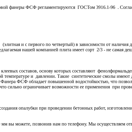
ой фанеры ФСФ регламентируются ГОСТом 3916.1-96 . Согласно
(элитная и с первого по четвертый) в зависимости от наличия
длагаемая нашей компанией плита имеет сорт 2/3 - не самая деше
 клеевых составов, основу которых составляют фенолформаль
й температуре и давлении. Такие синтетические смолы имеют д
Фанера ФСФ обладает повышенной водостойкостью, что позволяе
, что сильно ограничивает возможности ее применения при про
оздания опалубки при проведении бетонных работ, изготовлен
мм вы можете, позвонив нам по телефону. Мы осуществляем отг