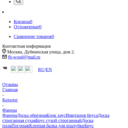
Корзина
0
Отложенные
0
Сравнение товаров
0
Контактная информация
Москва, Дубнинская улица, дом 2.
fb-wood@mail.ru
RU
/
EN
Отзывы
Главная
-
Каталог
-
Фанера
Фанера
Доска обрезная
Блок хаус
Имитация бруса
Доска
строганная сухая
Брус сухой строганный
Доска
пола
Погонаж
Клееная балка для опалубки
Брус