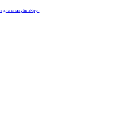
а для опалубки
Брус