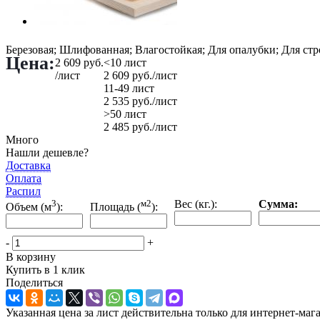
Березовая; Шлифованная; Влагостойкая; Для опалубки; Для стр
Цена:
2 609
руб.
<10 лист
/лист
2 609
руб.
/лист
11-49 лист
2 535
руб.
/лист
>50 лист
2 485
руб.
/лист
Много
Нашли дешевле?
Доставка
Оплата
Распил
3
м2
Вес (кг.):
Сумма:
Объем (м
):
Площадь (
):
-
+
В корзину
Купить в 1 клик
Поделиться
Указанная цена за лист действительна только для интернет-маг