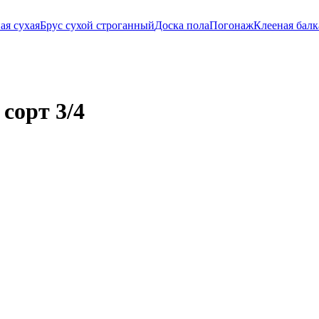
ая сухая
Брус сухой строганный
Доска пола
Погонаж
Клееная балк
сорт 3/4