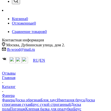
Корзина
0
Отложенные
0
Сравнение товаров
0
Контактная информация
Москва, Дубнинская улица, дом 2.
fb-wood@mail.ru
RU
/
EN
Отзывы
Главная
-
Каталог
-
Фанера
Фанера
Доска обрезная
Блок хаус
Имитация бруса
Доска
строганная сухая
Брус сухой строганный
Доска
пола
Погонаж
Клееная балка для опалубки
Брус