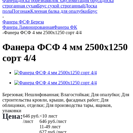
Фанера
Доска обрезная
Блок хаус
Имитация бруса
Доска
строганная сухая
Брус сухой строганный
Доска
пола
Погонаж
Клееная балка для опалубки
Брус
-
Фанера ФСФ Береза
Фанера Ламинированная
Фанера ФК
-
Фанера ФСФ 4 мм 2500х1250 сорт 4/4
Фанера ФСФ 4 мм 2500х1250
сорт 4/4
Березовая; Нешлифованная; Влагостойкая; Для опалубки; Для
строительства кровли, крыши, фасадных работ; Для
облицовки, отделки; Для производства тары, ящиков,
упаковки
Цена:
646
руб.
<10 лист
/лист
646
руб.
/лист
11-49 лист
627
руб.
/лист