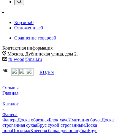
Корзина
0
Отложенные
0
Сравнение товаров
0
Контактная информация
Москва, Дубнинская улица, дом 2.
fb-wood@mail.ru
RU
/
EN
Отзывы
Главная
-
Каталог
-
Фанера
Фанера
Доска обрезная
Блок хаус
Имитация бруса
Доска
строганная сухая
Брус сухой строганный
Доска
пола
Погонаж
Клееная балка для опалубки
Брус