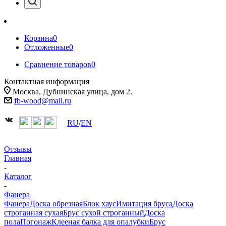
Корзина
0
Отложенные
0
Сравнение товаров
0
Контактная информация
Москва, Дубнинская улица, дом 2.
fb-wood@mail.ru
RU
/
EN
Отзывы
Главная
-
Каталог
-
Фанера
Фанера
Доска обрезная
Блок хаус
Имитация бруса
Доска
строганная сухая
Брус сухой строганный
Доска
пола
Погонаж
Клееная балка для опалубки
Брус