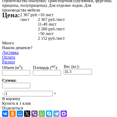
строительства опалубки; Транспортная (грузовики, фургоны,
прицепы, полуприцепы); Для отделки лодок; Для
производства мебели
Цена:
2 367
руб.
<10 лист
/лист
2 367
руб.
/лист
11-49 лист
2 260
руб.
/лист
>50 лист
2 152
руб.
/лист
Много
Нашли дешевле?
Доставка
Оплата
Распил
3
м2
Вес (кг.):
Объем (м
):
Площадь (
):
Сумма:
-
+
В корзину
Купить в 1 клик
Поделиться