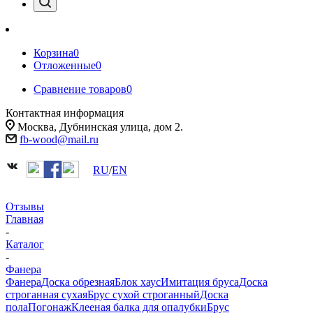
Корзина
0
Отложенные
0
Сравнение товаров
0
Контактная информация
Москва, Дубнинская улица, дом 2.
fb-wood@mail.ru
RU
/
EN
Отзывы
Главная
-
Каталог
-
Фанера
Фанера
Доска обрезная
Блок хаус
Имитация бруса
Доска
строганная сухая
Брус сухой строганный
Доска
пола
Погонаж
Клееная балка для опалубки
Брус