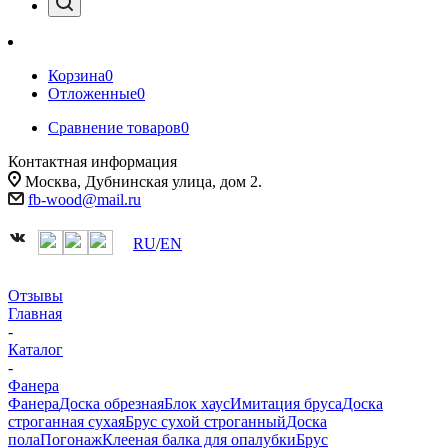
Корзина
0
Отложенные
0
Сравнение товаров
0
Контактная информация
Москва, Дубнинская улица, дом 2.
fb-wood@mail.ru
RU
/
EN
Отзывы
Главная
-
Каталог
-
Фанера
Фанера
Доска обрезная
Блок хаус
Имитация бруса
Доска
строганная сухая
Брус сухой строганный
Доска
пола
Погонаж
Клееная балка для опалубки
Брус