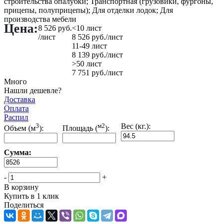
строительства опалубки; Транспортная (грузовики, фургоны,
прицепы, полуприцепы); Для отделки лодок; Для
производства мебели
Цена:
8 526
руб.
<10 лист
/лист
8 526
руб.
/лист
11-49 лист
8 139
руб.
/лист
>50 лист
7 751
руб.
/лист
Много
Нашли дешевле?
Доставка
Оплата
Распил
3
м2
Вес (кг.):
Объем (м
):
Площадь (
):
Сумма:
-
+
В корзину
Купить в 1 клик
Поделиться