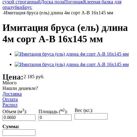
сухой строганный
Доска пола
Погонаж
Клееная балка для
опалубки
Брус
-
Имитация бруса (ель) длина 4м сорт А-В 16х145 мм
Имитация бруса (ель) длина
4м сорт А-В 16х145 мм
Цена:
2 185
руб.
Много
Нашли дешевле?
Доставка
Оплата
Распил
3
м2
Вес (кг.):
Объем (м
):
Площадь (
):
Сумма: