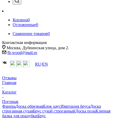
Корзина
0
Отложенные
0
Сравнение товаров
0
Контактная информация
Москва, Дубнинская улица, дом 2.
fb-wood@mail.ru
RU
/
EN
Отзывы
Главная
-
Каталог
-
Погонаж
Фанера
Доска обрезная
Блок хаус
Имитация бруса
Доска
строганная сухая
Брус сухой строганный
Доска пола
Клееная
балка для опалубки
Брус