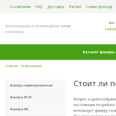
О компании
FAQ
Доставка
Распил
Схема проезда
4мм
Пиломатериалы от производителя,
оптом
и в розницу
Каталог фанеры
Главная
-
Информация
Стоит ли п
Фанера ламинированная
Фанера ФСФ
Вопрос о целесообразн
постоянную потребност
Фанера ФК
использует фанеру толь