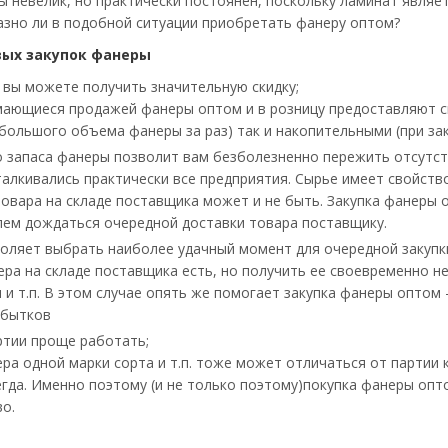
ы невелик, но практически постоянен, поскольку ламинат явля
зно ли в подобной ситуации приобретать фанеру оптом?
ых закупок фанеры
 вы можете получить значительную скидку;
ающиеся продажей фанеры оптом и в розницу предоставляют ск
 большого объема фанеры за раз) так и накопительными (при за
 запаса фанеры позволит вам безболезненно пережить отсутст
талкивались практически все предприятия. Сырье имеет свойст
овара на складе поставщика может и не быть. Закупка фанеры 
лем дождаться очередной доставки товара поставщику.
оляет выбрать наиболее удачный момент для очередной закупки
ера на складе поставщика есть, но получить ее своевременно не
и т.п. В этом случае опять же помогает закупка фанеры оптом
убытков
ртии проще работать;
ера одной марки сорта и т.п. тоже может отличаться от партии 
егда. Именно поэтому (и не только поэтому)покупка фанеры опт
во.