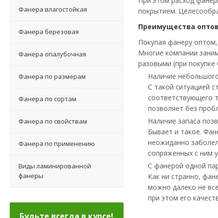
При этом расход фанер
Фанера влагостойкая
покрытием. Целесообра
Преимущества оптов
Фанера березовая
Покупая фанеру оптом,
Многие компании заним
Фанера опалубочная
разовыми (при покупке
Наличие небольшого
Фанера по размерам
С такой ситуацией с
соответствующего т
Фанера по сортам
позволяет без проб
Наличие запаса позв
Фанера по свойствам
Бывает и такое. Фан
неожиданно заболел 
Фанера по применению
сопряженных с ним 
С фанерой одной па
Виды ламинированной
фанеры
Как ни странно, фан
можно далеко не вс
при этом его качест
Будьте всегда в курсе!