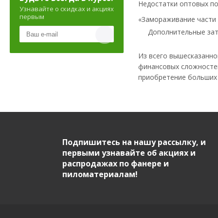
Недостатки оптовых п
Узнавайте о скидках и акциях
первым
«Замораживание части 
Дополнительные зат
Из всего вышесказанно
финансовых сложностей
приобретение больших 
Подпишитесь на нашу рассылку, и
первыми узнавайте об акциях и
распродажах по фанере и
пиломатериалам!