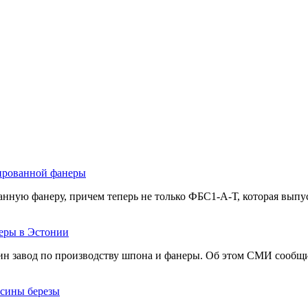
ированной фанеры
нную фанеру, причем теперь не только ФБС1-А-Т, которая выпус
неры в Эстонии
ин завод по производству шпона и фанеры. Об этом СМИ сообщи
есины березы