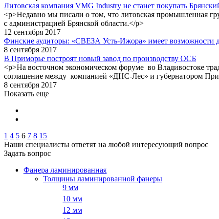
Литовская компания VMG Industry не станет покупать Брянск
<p>Недавно мы писали о том, что литовская промышленная гру
с администрацией Брянской области.</p>
12 сентября 2017
Финские аудиторы: «СВЕЗА Усть-Ижора» имеет возможности д
8 сентября 2017
В Приморье построят новый завод по производству ОСБ
<p>На восточном экономическом форуме во Владивостоке трад
соглашение между компанией «ДНС-Лес» и губернатором При
8 сентября 2017
Показать еще
1
4
5
6
7
8
15
Наши специалисты ответят на любой интересующий вопрос
Задать вопрос
Фанера ламинированная
Толщины ламинированной фанеры
9 мм
10 мм
12 мм