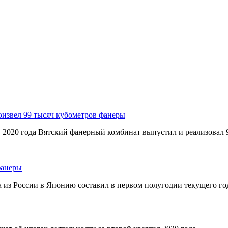
оизвел 99 тысяч кубометров фанеры
в 2020 года Вятский фанерный комбинат выпустил и реализовал 
фанеры
из России в Японию составил в первом полугодии текущего года