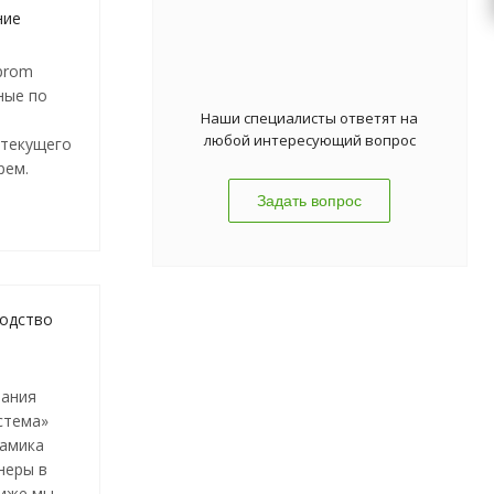
ние
prom
ные по
Наши специалисты ответят на
и
любой интересующий вопрос
 текущего
рем.
Задать вопрос
водство
пания
стема»
намика
неры в
Ниже мы