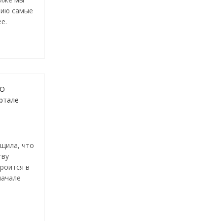
нию самые
е.
ОО
артале
щила, что
тву
роится в
начале