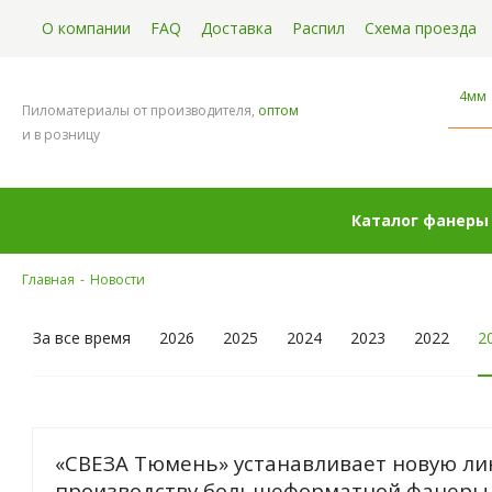
О компании
FAQ
Доставка
Распил
Схема проезда
4мм
Пиломатериалы от производителя,
оптом
и в розницу
Каталог фанеры
Главная
-
Новости
За все время
2026
2025
2024
2023
2022
2
«СВЕЗА Тюмень» устанавливает новую ли
производству большеформатной фанеры