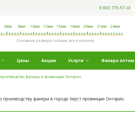
8 800 775-97-41
6мм
9мм
10мм
12мм
15мм
18мм
20мм
21мм
24мм
Основные размеры толщин, все в наличии
Цены
Акции
Услуги
Фанера оптом
ь производство фанеры в провинции Онтарио
по производству фанеры в городе Херст провинции Онтарио.