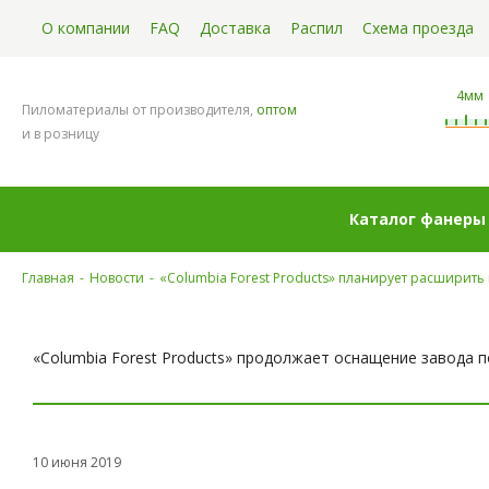
О компании
FAQ
Доставка
Распил
Схема проезда
4мм
Пиломатериалы от производителя,
оптом
и в розницу
Каталог фанеры
Главная
-
Новости
-
«Columbia Forest Products» планирует расширит
«Columbia Forest Products» продолжает оснащение завода 
10 июня 2019