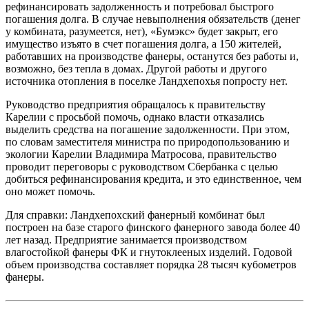
рефинансировать задолженность и потребовал быстрого
погашения долга. В случае невыполнения обязательств (денег
у комбината, разумеется, нет), «Бумэкс» будет закрыт, его
имущество изъято в счет погашения долга, а 150 жителей,
работавших на производстве фанеры, останутся без работы и,
возможно, без тепла в домах. Другой работы и другого
источника отопления в поселке Ландхепохья попросту нет.
Руководство предприятия обращалось к правительству
Карелии с просьбой помочь, однако власти отказались
выделить средства на погашение задолженности. При этом,
по словам заместителя министра по природопользованию и
экологии Карелии Владимира Матросова, правительство
проводит переговоры с руководством Сбербанка с целью
добиться рефинансирования кредита, и это единственное, чем
оно может помочь.
Для справки: Ландхепохский фанерный комбинат был
построен на базе старого финского фанерного завода более 40
лет назад. Предприятие занимается производством
влагостойкой фанеры ФК и гнутоклееных изделий. Годовой
объем производства составляет порядка 28 тысяч кубометров
фанеры.