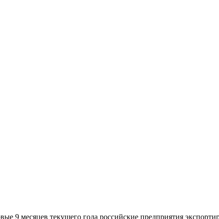
рвые 9 месяцев текущего года российские предприятия экспорти