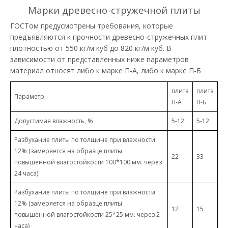
Марки древесно-стружечной плиты
ГОСТом предусмотрены требования, которые
предъявляются к прочности древесно-стружечных плит
плотностью от 550 кг/м куб до 820 кг/м куб. В
зависимости от представленных ниже параметров
материал относят либо к марке П-А, либо к марке П-Б
плита
плита
Параметр
П-А
П-Б
Допустимая влажность, %
5-12
5-12
Разбухание плиты по толщине при влажности
12% (замеряется на образце плиты
22
33
повышенной влагостойкости 100*100 мм. через
24 часа)
Разбухание плиты по толщине при влажности
12% (замеряется на образце плиты
12
15
повышенной влагостойкости 25*25 мм. через 2
часа)