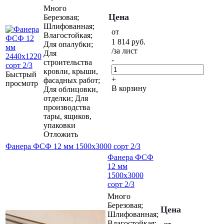
Много
Цена
Березовая;
Шлифованная;
от
Влагостойкая;
1 814
руб.
Для опалубки;
/за лист
Для
-
строительства
кровли, крыши,
Быстрый
+
фасадных работ;
просмотр
В корзину
Для облицовки,
отделки; Для
производства
тары, ящиков,
упаковки
Отложить
Фанера ФСФ 12 мм 1500х3000 сорт 2/3
Фанера ФСФ
12 мм
1500х3000
сорт 2/3
Много
Березовая;
Цена
Шлифованная;
Влагостойкая;