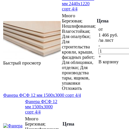
мм 2440х1220
сорт 4/4
Много
Цена
Березовая;
Нешлифованная;
от
Влагостойкая;
1 466
руб.
Для опалубки;
/за лист
Для
-
строительства
кровли, крыши,
+
фасадных работ;
В корзину
Для облицовки,
Быстрый просмотр
отделки; Для
производства
тары, ящиков,
упаковки
Отложить
Фанера ФСФ 12 мм 1500х3000 сорт 4/4
Фанера ФСФ 12
мм 1500х3000
сорт 4/4
Много
Цена
Березовая;