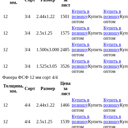
мм.
лист
Купить в
Купить в
12
3/4
2.44х1.22
1501
розницу
Купить
розницу
Куп
оптом
оптом
Купить в
Купить в
12
3/4
2.5х1.25
1575
розницу
Купить
розницу
Куп
оптом
оптом
Купить в
Купить в
12
3/4
1.500x3.000
2485
розницу
Купить
розницу
Куп
оптом
оптом
Купить в
Купить в
12
3/4
1.525х3.05
3526
розницу
Купить
розницу
Куп
оптом
оптом
Фанера ФСФ 12 мм сорт 4/4
Цена
Толщина,
Сорт
Размер
за
мм.
лист
Купить в
Купить в
12
4/4
2.44х1.22
1466
розницу
Купить
розницу
Куп
оптом
оптом
Купить в
Купить в
12
4/4
2.5х1.25
1539
розницу
Купить
розницу
Куп
оптом
оптом