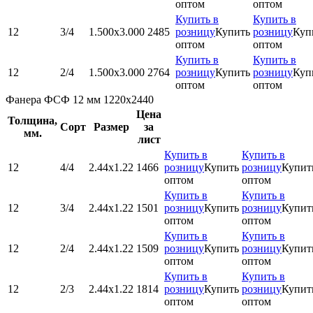
оптом
оптом
Купить в
Купить в
12
3/4
1.500x3.000
2485
розницу
Купить
розницу
Куп
оптом
оптом
Купить в
Купить в
12
2/4
1.500x3.000
2764
розницу
Купить
розницу
Куп
оптом
оптом
Фанера ФСФ 12 мм 1220х2440
Цена
Толщина,
Сорт
Размер
за
мм.
лист
Купить в
Купить в
12
4/4
2.44х1.22
1466
розницу
Купить
розницу
Купит
оптом
оптом
Купить в
Купить в
12
3/4
2.44х1.22
1501
розницу
Купить
розницу
Купит
оптом
оптом
Купить в
Купить в
12
2/4
2.44х1.22
1509
розницу
Купить
розницу
Купит
оптом
оптом
Купить в
Купить в
12
2/3
2.44х1.22
1814
розницу
Купить
розницу
Купит
оптом
оптом