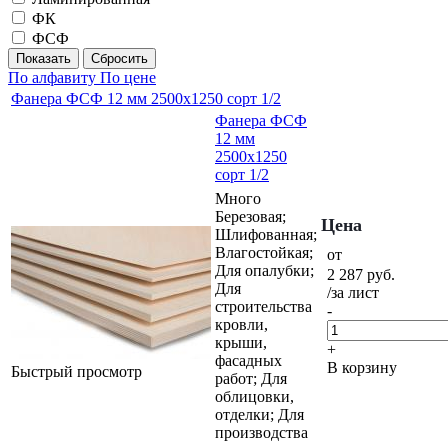
ФК
ФСФ
Сбросить
По алфавиту
По цене
Фанера ФСФ 12 мм 2500х1250 сорт 1/2
Фанера ФСФ
12 мм
2500х1250
сорт 1/2
Много
Березовая;
Цена
Шлифованная;
Влагостойкая;
от
Для опалубки;
2 287
руб.
Для
/за лист
строительства
-
кровли,
крыши,
+
фасадных
В корзину
Быстрый просмотр
работ; Для
облицовки,
отделки; Для
производства