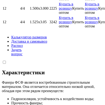
Купить в
Купить в
12
4/4
1.500x3.000
2225
розницу
Купить
розницу
Куп
оптом
оптом
Купить в
Купить в
12
4/4
1.525х3.05
3242
розницу
Купить
розницу
Куп
оптом
оптом
Калькулятор размеров
Доставка и самовывоз
Распил
Задать
вопрос
Характеристики
Фанера ФСФ является востребованным строительным
материалом. Она отличается относительно низкой ценой,
обладая при этом рядом преимуществ:
Гидроизоляция, устойчивость к воздействию воды;
Прочность фанеры;