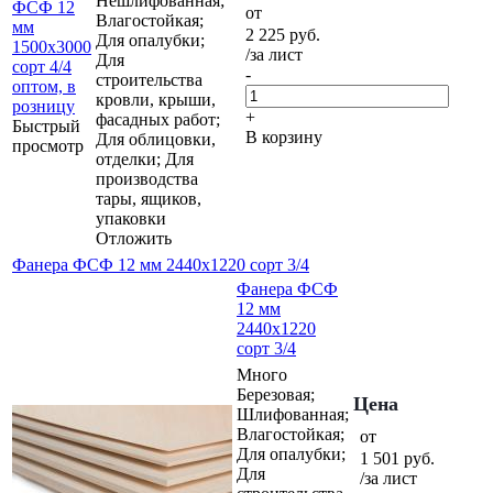
Нешлифованная;
от
Влагостойкая;
2 225
руб.
Для опалубки;
/за лист
Для
-
строительства
кровли, крыши,
+
фасадных работ;
Быстрый
В корзину
Для облицовки,
просмотр
отделки; Для
производства
тары, ящиков,
упаковки
Отложить
Фанера ФСФ 12 мм 2440х1220 сорт 3/4
Фанера ФСФ
12 мм
2440х1220
сорт 3/4
Много
Березовая;
Цена
Шлифованная;
Влагостойкая;
от
Для опалубки;
1 501
руб.
Для
/за лист