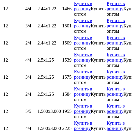
Купить в
Купить в
12
4/4
2.44х1.22
1466
розницу
Купить
розницу
Куп
оптом
оптом
Купить в
Купить в
12
3/4
2.44х1.22
1501
розницу
Купить
розницу
Куп
оптом
оптом
Купить в
Купить в
12
2/4
2.44х1.22
1509
розницу
Купить
розницу
Куп
оптом
оптом
Купить в
Купить в
12
4/4
2.5х1.25
1539
розницу
Купить
розницу
Куп
оптом
оптом
Купить в
Купить в
12
3/4
2.5х1.25
1575
розницу
Купить
розницу
Куп
оптом
оптом
Купить в
Купить в
12
2/4
2.5х1.25
1584
розницу
Купить
розницу
Куп
оптом
оптом
Купить в
Купить в
12
5/5
1.500x3.000
1955
розницу
Купить
розницу
Куп
оптом
оптом
Купить в
Купить в
12
4/4
1.500x3.000
2225
розницу
Купить
розницу
Куп