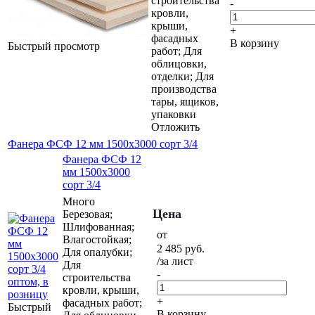
строительства
-
кровли,
крыши,
+
фасадных
В корзину
Быстрый просмотр
работ; Для
облицовки,
отделки; Для
производства
тары, ящиков,
упаковки
Отложить
Фанера ФСФ 12 мм 1500х3000 сорт 3/4
Фанера ФСФ 12
мм 1500х3000
сорт 3/4
Много
Цена
Березовая;
Шлифованная;
от
Влагостойкая;
2 485
руб.
Для опалубки;
/за лист
Для
-
строительства
кровли, крыши,
+
фасадных работ;
Быстрый
В корзину