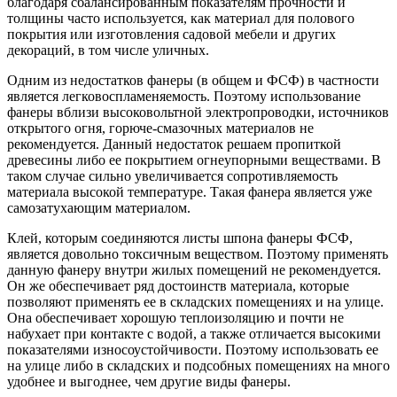
благодаря сбалансированным показателям прочности и
толщины часто используется, как материал для полового
покрытия или изготовления садовой мебели и других
декораций, в том числе уличных.
Одним из недостатков фанеры (в общем и ФСФ) в частности
является легковоспламеняемость. Поэтому использование
фанеры вблизи высоковольтной электропроводки, источников
открытого огня, горюче-смазочных материалов не
рекомендуется. Данный недостаток решаем пропиткой
древесины либо ее покрытием огнеупорными веществами. В
таком случае сильно увеличивается сопротивляемость
материала высокой температуре. Такая фанера является уже
самозатухающим материалом.
Клей, которым соединяются листы шпона фанеры ФСФ,
является довольно токсичным веществом. Поэтому применять
данную фанеру внутри жилых помещений не рекомендуется.
Он же обеспечивает ряд достоинств материала, которые
позволяют применять ее в складских помещениях и на улице.
Она обеспечивает хорошую теплоизоляцию и почти не
набухает при контакте с водой, а также отличается высокими
показателями износоустойчивости. Поэтому использовать ее
на улице либо в складских и подсобных помещениях на много
удобнее и выгоднее, чем другие виды фанеры.