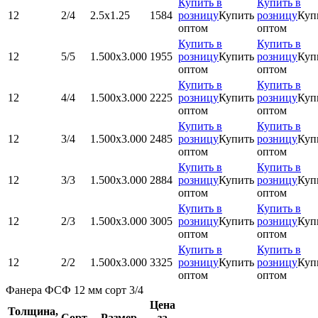
Купить в
Купить в
12
2/4
2.5х1.25
1584
розницу
Купить
розницу
Куп
оптом
оптом
Купить в
Купить в
12
5/5
1.500x3.000
1955
розницу
Купить
розницу
Куп
оптом
оптом
Купить в
Купить в
12
4/4
1.500x3.000
2225
розницу
Купить
розницу
Куп
оптом
оптом
Купить в
Купить в
12
3/4
1.500x3.000
2485
розницу
Купить
розницу
Куп
оптом
оптом
Купить в
Купить в
12
3/3
1.500x3.000
2884
розницу
Купить
розницу
Куп
оптом
оптом
Купить в
Купить в
12
2/3
1.500x3.000
3005
розницу
Купить
розницу
Куп
оптом
оптом
Купить в
Купить в
12
2/2
1.500x3.000
3325
розницу
Купить
розницу
Куп
оптом
оптом
Фанера ФСФ 12 мм сорт 3/4
Цена
Толщина,
Сорт
Размер
за