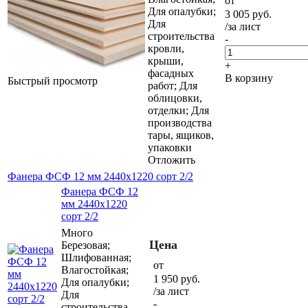
от
Для опалубки;
3 005
руб.
Для
/за лист
строительства
-
кровли,
крыши,
+
фасадных
В корзину
Быстрый просмотр
работ; Для
облицовки,
отделки; Для
производства
тары, ящиков,
упаковки
Отложить
Фанера ФСФ 12 мм 2440х1220 сорт 2/2
Фанера ФСФ 12
мм 2440х1220
сорт 2/2
Много
Цена
Березовая;
Шлифованная;
от
Влагостойкая;
1 950
руб.
Для опалубки;
/за лист
Для
-
строительства