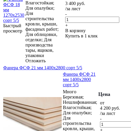
Влагостойкая;
3 400
руб.
Для опалубки;
/за лист
Для
-
строительства
кровли, крыши,
+
Быстрый
фасадных работ;
В корзину
просмотр
Для облицовки,
Купить в 1 клик
отделки; Для
производства
тары, ящиков,
упаковки
Отложить
Фанера ФСФ 21 мм 1400х2800 сорт 5/5
Фанера ФСФ 21
мм 1400х2800
сорт 5/5
Много
Цена
Березовая;
Нешлифованная;
от
Влагостойкая;
4 200
руб.
Для опалубки;
/за лист
Для
-
строительства
кровли, крыши,
+