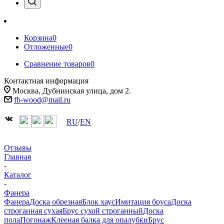
Корзина
0
Отложенные
0
Сравнение товаров
0
Контактная информация
Москва, Дубнинская улица, дом 2.
fb-wood@mail.ru
RU
/
EN
Отзывы
Главная
-
Каталог
-
Фанера
Фанера
Доска обрезная
Блок хаус
Имитация бруса
Доска
строганная сухая
Брус сухой строганный
Доска
пола
Погонаж
Клееная балка для опалубки
Брус