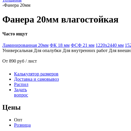
-
Фанера 20мм
Фанера 20мм влагостойкая
Часто ищут
Ламинированная 20мм
ФК 18 мм
ФСФ 21 мм
1220х2440 мм
15
Универсальная
Для опалубки
Для внутренних работ
Для внешн
От 890 руб / лист
Калькулятор размеров
Доставка и самовывоз
Распил
Задать
вопрос
Цены
Опт
Розница