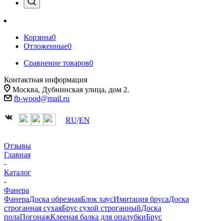
Корзина
0
Отложенные
0
Сравнение товаров
0
Контактная информация
Москва, Дубнинская улица, дом 2.
fb-wood@mail.ru
RU
/
EN
Отзывы
Главная
-
Каталог
-
Фанера
Фанера
Доска обрезная
Блок хаус
Имитация бруса
Доска
строганная сухая
Брус сухой строганный
Доска
пола
Погонаж
Клееная балка для опалубки
Брус