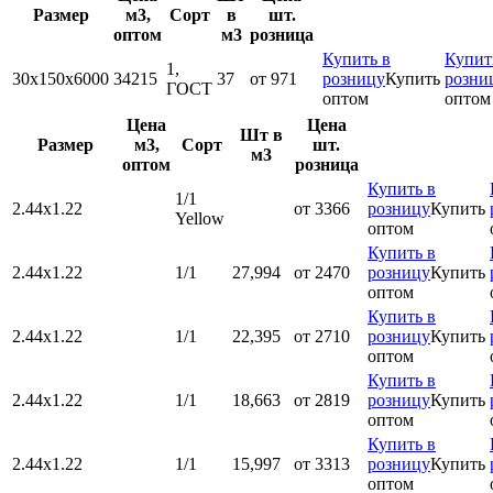
Размер
м3,
Сорт
в
шт.
оптом
м3
розница
Купить в
Купит
1,
30х150х6000
34215
37
от 971
розницу
Купить
розни
ГОСТ
оптом
оптом
Цена
Цена
Шт в
Размер
м3,
Сорт
шт.
м3
оптом
розница
Купить в
1/1
2.44х1.22
от 3366
розницу
Купить
Yellow
оптом
Купить в
2.44х1.22
1/1
27,994
от 2470
розницу
Купить
оптом
Купить в
2.44х1.22
1/1
22,395
от 2710
розницу
Купить
оптом
Купить в
2.44х1.22
1/1
18,663
от 2819
розницу
Купить
оптом
Купить в
2.44х1.22
1/1
15,997
от 3313
розницу
Купить
оптом