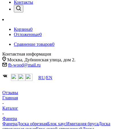
Контакты
Корзина
0
Отложенные
0
Сравнение товаров
0
Контактная информация
Москва, Дубнинская улица, дом 2.
fb-wood@mail.ru
RU
/
EN
Отзывы
Главная
-
Каталог
-
Фанера
Фанера
Доска обрезная
Блок хаус
Имитация бруса
Доска
строганная сухая
Брус сухой строганный
Доска