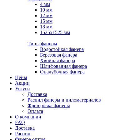
4 мм
10 мм
12 мм
15 мм
18 мм
1525х1525 мм
Типы фанеры
Водостойкая фанера
Березовая фанера
Хвойная фанера
Шлифованная фанера
Опалубочная фанера
Цены
Акции
Услуги
Доставка
Распил фанеры и пиломатериалов
Фрезеровка фанеры
Оплата
О компании
FAQ
Доставка
Распил
Фанера оптом