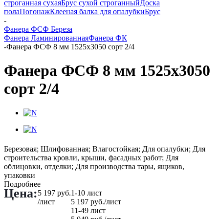
строганная сухая
Брус сухой строганный
Доска
пола
Погонаж
Клееная балка для опалубки
Брус
-
Фанера ФСФ Береза
Фанера Ламинированная
Фанера ФК
-
Фанера ФСФ 8 мм 1525х3050 сорт 2/4
Фанера ФСФ 8 мм 1525х3050
сорт 2/4
Березовая; Шлифованная; Влагостойкая; Для опалубки; Для
строительства кровли, крыши, фасадных работ; Для
облицовки, отделки; Для производства тары, ящиков,
упаковки
Подробнее
Цена:
5 197
руб.
1-10 лист
/лист
5 197
руб.
/лист
11-49 лист