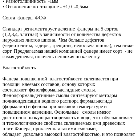
• Разнотолщинность -1мм
• Отклонение по толщине - +1,0 -0,5мм
Сорта фанеры ФСФ
Стандарт регламентирует деление фанеры на 5 сортов
(1,2,3,4, элитная) в зависимости от количества дефектов
наружных листов шпона. Чем больше дефектов
(червоточины, задиры, трещины, недостача шпона), тем ниже
сорт. Предлагаемая нашей компанией фанера имеет сорт - не
самая дешевая, но очень неплохая по качеству.
Влагостойкость
Фанера повышенной влагостойкости склеивается при
помощи клеевых составов, основу которых
составляют фенолформальдегидные смолы.
Фенолформальдегидные смолы синтезируют методом
поликонденсации водного раствора формальдегида
(формалин) и фенола при высокой температуре и
повышенном давлении. Фенольные смолы имеют
достаточно низкую растворимость в воде, что обуславливает
и технологические свойства склеиваемых ими древесных
плит. Фанера, проклеенная такими смолами,
обладает довольно высокой влагостойкостью, и это позволяет