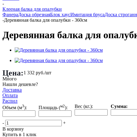
-
Клееная балка для опалубки
Фанера
Доска обрезная
Блок хаус
Имитация бруса
Доска строганн
-
Деревянная балка для опалубки - 360см
Деревянная балка для опалубк
Цена:
1 332
руб.
/шт
Много
Нашли дешевле?
Доставка
Оплата
Распил
3
м2
Вес (кг.):
Сумма:
Объем (м
):
Площадь (
):
-
+
В корзину
Купить в 1 клик