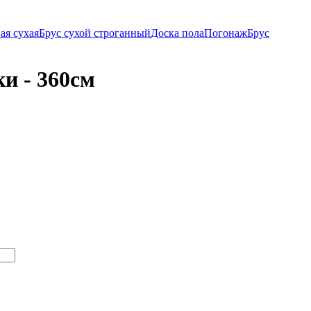
ая сухая
Брус сухой строганный
Доска пола
Погонаж
Брус
и - 360см