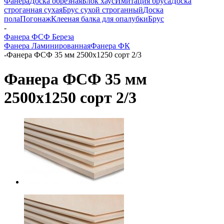
Фанера
Доска обрезная
Блок хаус
Имитация бруса
Доска
строганная сухая
Брус сухой строганный
Доска
пола
Погонаж
Клееная балка для опалубки
Брус
-
Фанера ФСФ Береза
Фанера Ламинированная
Фанера ФК
-
Фанера ФСФ 35 мм 2500х1250 сорт 2/3
Фанера ФСФ 35 мм
2500х1250 сорт 2/3