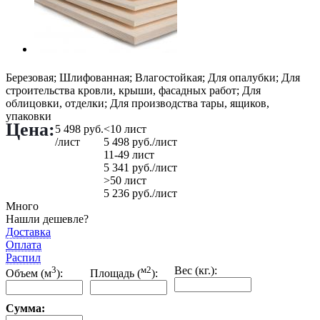
Березовая; Шлифованная; Влагостойкая; Для опалубки; Для
строительства кровли, крыши, фасадных работ; Для
облицовки, отделки; Для производства тары, ящиков,
упаковки
Цена:
5 498
руб.
<10 лист
/лист
5 498
руб.
/лист
11-49 лист
5 341
руб.
/лист
>50 лист
5 236
руб.
/лист
Много
Нашли дешевле?
Доставка
Оплата
Распил
3
м2
Вес (кг.):
Объем (м
):
Площадь (
):
Сумма: