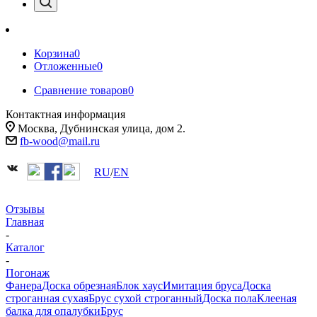
Корзина
0
Отложенные
0
Сравнение товаров
0
Контактная информация
Москва, Дубнинская улица, дом 2.
fb-wood@mail.ru
RU
/
EN
Отзывы
Главная
-
Каталог
-
Погонаж
Фанера
Доска обрезная
Блок хаус
Имитация бруса
Доска
строганная сухая
Брус сухой строганный
Доска пола
Клееная
балка для опалубки
Брус