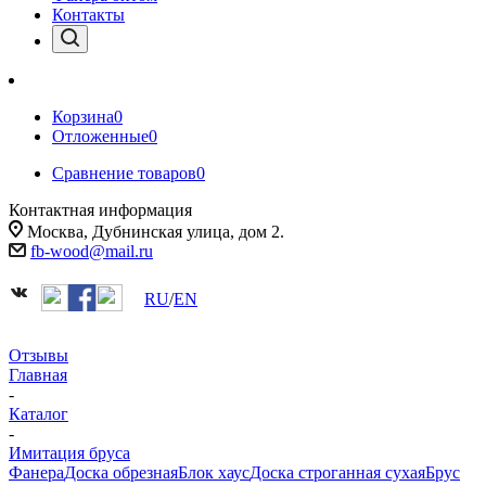
Контакты
Корзина
0
Отложенные
0
Сравнение товаров
0
Контактная информация
Москва, Дубнинская улица, дом 2.
fb-wood@mail.ru
RU
/
EN
Отзывы
Главная
-
Каталог
-
Имитация бруса
Фанера
Доска обрезная
Блок хаус
Доска строганная сухая
Брус