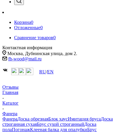
Корзина
0
Отложенные
0
Сравнение товаров
0
Контактная информация
Москва, Дубнинская улица, дом 2.
fb-wood@mail.ru
RU
/
EN
Отзывы
Главная
-
Каталог
-
Фанера
Фанера
Доска обрезная
Блок хаус
Имитация бруса
Доска
строганная сухая
Брус сухой строганный
Доска
пола
Погонаж
Клееная балка для опалубки
Брус