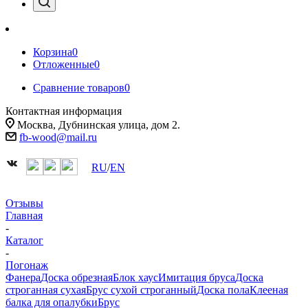
Корзина
0
Отложенные
0
Сравнение товаров
0
Контактная информация
Москва, Дубнинская улица, дом 2.
fb-wood@mail.ru
RU
/
EN
Отзывы
Главная
-
Каталог
-
Погонаж
Фанера
Доска обрезная
Блок хаус
Имитация бруса
Доска
строганная сухая
Брус сухой строганный
Доска пола
Клееная
балка для опалубки
Брус