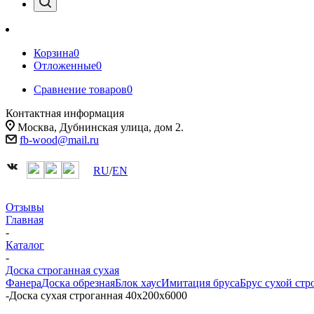
Корзина
0
Отложенные
0
Сравнение товаров
0
Контактная информация
Москва, Дубнинская улица, дом 2.
fb-wood@mail.ru
RU
/
EN
Отзывы
Главная
-
Каталог
-
Доска строганная сухая
Фанера
Доска обрезная
Блок хаус
Имитация бруса
Брус сухой ст
-
Доска сухая строганная 40х200х6000