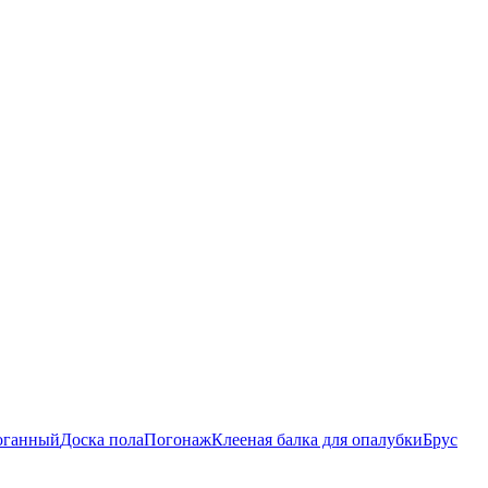
роганный
Доска пола
Погонаж
Клееная балка для опалубки
Брус