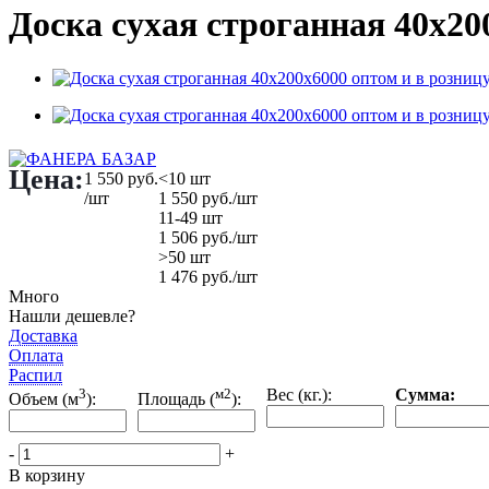
Доска сухая строганная 40х20
Цена:
1 550
руб.
<10 шт
/шт
1 550
руб.
/шт
11-49 шт
1 506
руб.
/шт
>50 шт
1 476
руб.
/шт
Много
Нашли дешевле?
Доставка
Оплата
Распил
3
м2
Вес (кг.):
Сумма:
Объем (м
):
Площадь (
):
-
+
В корзину