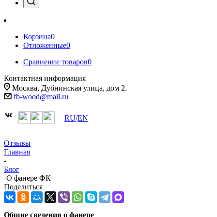
Корзина
0
Отложенные
0
Сравнение товаров
0
Контактная информация
Москва, Дубнинская улица, дом 2.
fb-wood@mail.ru
RU
/
EN
Отзывы
Главная
-
Блог
-
О фанере ФК
Поделиться
Общие сведения о фанере