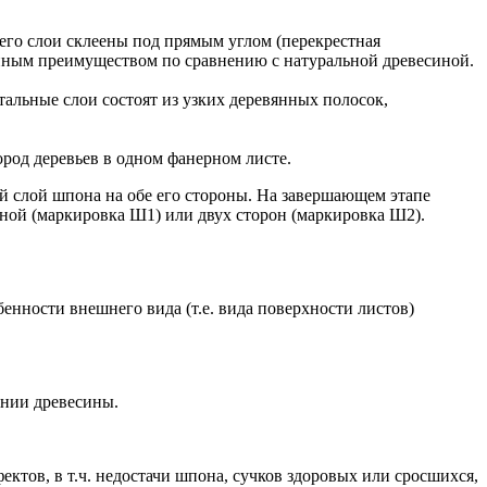
его слои склеены под прямым углом (перекрестная
енным преимуществом по сравнению с натуральной древесиной.
тальные слои состоят из узких деревянных полосок,
ород деревьев в одном фанерном листе.
й слой шпона на обе его стороны. На завершающем этапе
ной (маркировка Ш1) или двух сторон (маркировка Ш2).
нности внешнего вида (т.е. вида поверхности листов)
ении древесины.
ектов, в т.ч. недостачи шпона, сучков здоровых или сросшихся,