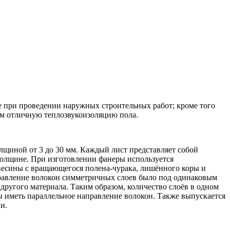
е при проведении наружных строительных работ; кроме того
том отличную теплозвукоизоляцию пола.
лщиной от 3 до 30 мм. Каждый лист представляет собой
 толщине. При изготовлении фанеры используется
весины с вращающегося полена-чурака, лишённого коры и
равление волокон симметричных слоев было под одинаковым
другого материала. Таким образом, количество слоёв в одном
ны иметь параллельное направление волокон. Также выпускается
и.