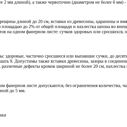
 2 мм длиной), а также червоточин (диаметром не более 6 мм) - д
трещины длиной до 20 см, вставки из древесины, царапины и вм
 площадью до 2% от общей площади и нахлестка шпона во внешн
тов на одном фанерном листе: сучков здоровых или сросшихся, 
ы: здоровые, частично сросшиеся или выпавшие сучки, до десят
шать 9. Допустимы также вставки древесины, зазоры в соединен
, различные дефекты кромок шириной не более 20 см, нахлестка
аком фанерном листе допускаются, без ограничения количества, 
иной до 5 мм.
вки