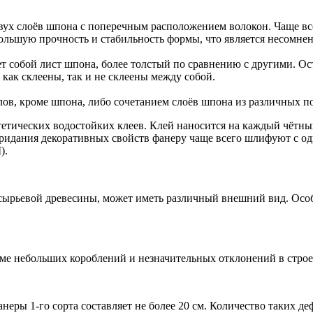
двух слоёв шпона с поперечным расположением волокон. Чаще вс
большую прочность и стабильность формы, что является несомн
т собой лист шпона, более толстый по сравнению с другими. Ос
как склеены, так и не склеены между собой.
лов, кроме шпона, либо сочетанием слоёв шпона из различных п
етических водостойких клеев. Клей наносится на каждый чётны
ридания декоративных свойств фанеру чаще всего шлифуют с од
).
сырьевой древесины, может иметь различный внешний вид. Особе
оме небольших короблений и незначительных отклонений в стро
неры 1-го сорта составляет не более 20 см. Количество таких деф