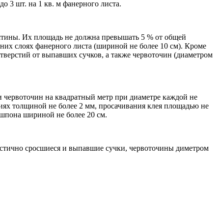
о 3 шт. на 1 кв. м фанерного листа.
ятины. Их площадь не должна превышать 5 % от общей
их слоях фанерного листа (шириной не более 10 см). Кроме
отверстий от выпавших сучков, а также червоточин (диаметром
и червоточин на квадратный метр при диаметре каждой не
иях толщиной не более 2 мм, просачивания клея площадью не
 шпона шириной не более 20 см.
частично сросшиеся и выпавшие сучки, червоточины диметром