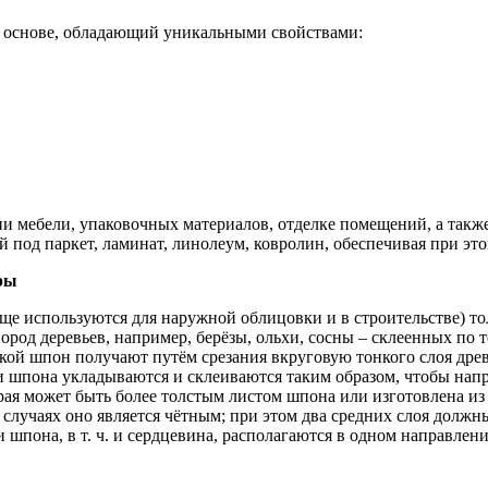
ой основе, обладающий уникальными свойствами:
и мебели, упаковочных материалов, отделке помещений, а такж
й под паркет, ламинат, линолеум, коврoлин, обеспечивая при э
ры
ще используются для наружной облицовки и в строительстве) то
ород деревьев, например, берёзы, ольхи, сосны – склеенных по
кой шпон получают путём срезания вкруговую тонкого слоя дре
 шпона укладываются и склеиваются таким образом, чтобы нап
рая может быть более толстым листом шпона или изготовлена из 
х случаях оно является чётным; при этом два средних слоя долж
 шпона, в т. ч. и сердцевина, располагаются в одном направлени