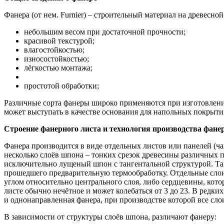
Фанера (от нем. Furnier) – строительный материал на древесн
небольшим весом при достаточной прочности;
красивой текстурой;
влагостойкостью;
износостойкостью;
лёгкостью монтажа;
простотой обработки;
Различные сорта фанеры широко применяются при изготовлени
может выступать в качестве основания для напольных покрыти
Строение фанерного листа и технология производства фане
Фанера производится в виде отдельных листов или панелей (ча
несколько слоёв шпона – тонких срезок древесины различных п
исключительно лущеный шпон с тангентальной структурой. Та
прошедшего предварительную термообработку. Отдельные слои
углом относительно центрального слоя, либо сердцевины, кото
листе обычно нечётное и может колебаться от 3 до 23. В редки
и однонаправленная фанера, при производстве которой все слои
В зависимости от структуры слоёв шпона, различают фанеру: