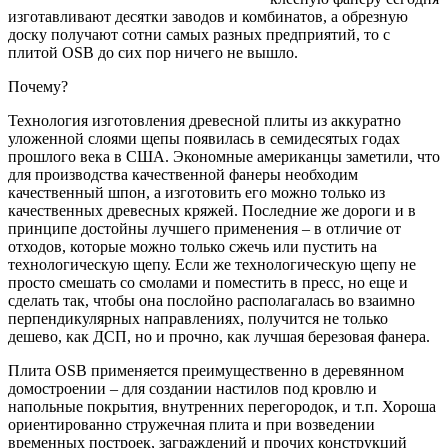
изготавливают десятки заводов и комбинатов, а обрезную
доску получают сотни самых разных предприятий, то с
плитой OSB до сих пор ничего не вышло.
Почему?
Технология изготовления древесной плиты из аккуратно
уложенной слоями щепы появилась в семидесятых годах
прошлого века в США. Экономные американцы заметили, что
для производства качественной фанеры необходим
качественный шпон, а изготовить его можно только из
качественных древесных кряжей. Последние же дороги и в
принципе достойны лучшего применения – в отличие от
отходов, которые можно только сжечь или пустить на
технологическую щепу. Если же технологическую щепу не
просто смешать со смолами и поместить в пресс, но еще и
сделать так, чтобы она послойно располагалась во взаимно
перпендикулярных направлениях, получится не только
дешево, как ДСП, но и прочно, как лучшая березовая фанера.
Плита OSB применяется преимущественно в деревянном
домостроении – для создании настилов под кровлю и
напольные покрытия, внутренних перегородок, и т.п. Хороша
ориентированно стружечная плита и при возведении
временных построек, заграждений и прочих конструкций