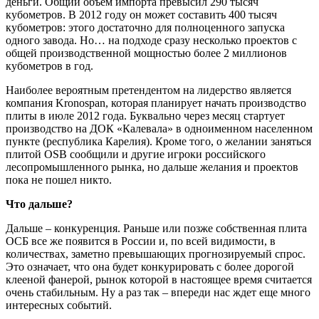
деньги. Общий объем импорта превысил 290 тысяч
кубометров. В 2012 году он может составить 400 тысяч
кубометров: этого достаточно для полноценного запуска
одного завода. Но… на подходе сразу несколько проектов с
общей производственной мощностью более 2 миллионов
кубометров в год.
Наиболее вероятным претендентом на лидерство является
компания Kronospan, которая планирует начать производство
плиты в июле 2012 года. Буквально через месяц стартует
производство на ДОК «Калевала» в одноименном населенном
пункте (республика Карелия). Кроме того, о желании заняться
плитой OSB сообщили и другие игроки российского
лесопромышленного рынка, но дальше желания и проектов
пока не пошел никто.
Что дальше?
Дальше – конкуренция. Раньше или позже собственная плита
ОСБ все же появится в России и, по всей видимости, в
количествах, заметно превышающих прогнозируемый спрос.
Это означает, что она будет конкурировать с более дорогой
клееной фанерой, рынок которой в настоящее время считается
очень стабильным. Ну а раз так – впереди нас ждет еще много
интересных событий.