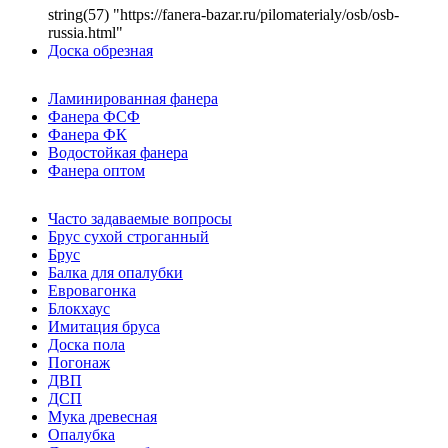
string(57) "https://fanera-bazar.ru/pilomaterialy/osb/osb-
russia.html"
Доска обрезная
Ламинированная фанера
Фанера ФСФ
Фанера ФК
Водостойкая фанера
Фанера оптом
Часто задаваемые вопросы
Брус сухой строганный
Брус
Балка для опалубки
Евровагонка
Блокхаус
Имитация бруса
Доска пола
Погонаж
ДВП
ДСП
Мука древесная
Опалубка