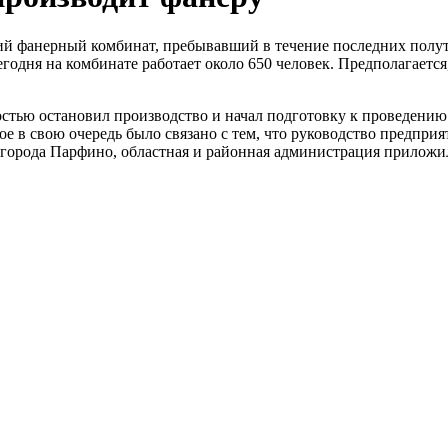
й фанерный комбинат, пребывавший в течение последних полуто
годня на комбинате работает около 650 человек. Предполагается
тью остановил производство и начал подготовку к проведению
е в свою очередь было связано с тем, что руководство предприя
города Парфино, областная и районная администрация приложил