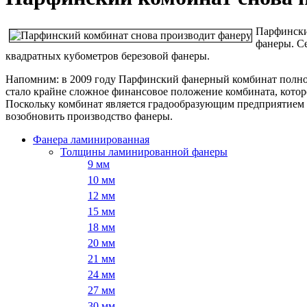
Парфински
фанеры. Се
квадратных кубометров березовой фанеры.
Напомним: в 2009 году Парфинский фанерный комбинат полнос
стало крайне сложное финансовое положение комбината, которо
Поскольку комбинат является градообразующим предприятием 
возобновить производство фанеры.
Фанера ламинированная
Толщины ламинированной фанеры
9 мм
10 мм
12 мм
15 мм
18 мм
20 мм
21 мм
24 мм
27 мм
30 мм