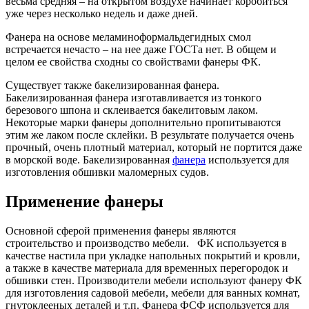
весьма средняя – на открытом воздухе начинает коробиться
уже через несколько недель и даже дней.
Фанера на основе меламиноформальдегидных смол
встречается нечасто – на нее даже ГОСТа нет. В общем и
целом ее свойства сходны со свойствами фанеры ФК.
Существует также бакелизированная фанера.
Бакелизированная фанера изготавливается из тонкого
березового шпона и склеивается бакелитовым лаком.
Некоторые марки фанеры дополнительно пропитываются
этим же лаком после склейки. В результате получается очень
прочный, очень плотный материал, который не портится даже
в морской воде. Бакелизированная
фанера
используется для
изготовления обшивки маломерных судов.
Применение фанеры
Основной сферой применения фанеры являются
строительство и производство мебели. ФК используется в
качестве настила при укладке напольных покрытий и кровли,
а также в качестве материала для временных перегородок и
обшивки стен. Производители мебели используют фанеру ФК
для изготовления садовой мебели, мебели для ванных комнат,
гнутоклееных деталей и т.п. Фанера ФСФ используется для