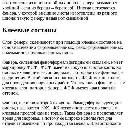
изготовлены из шпона хвойных пород, фанера называется
хвойной, если из березы – березовой. Иногда встречается
фанера, у которой внешние листы изготовлены из разного
шпона: такую фанеру называют смешанной
Клеевые составы
Слои фанеры склеиваются при помощи клеевых составов на
основе мочевино-формальдегидных, фенолформальдегидных
и меламиноформальдегидных смол.
Фанера, склеенная фенолформальдегидными смолами, имеет
маркировку ФСФ. ФСФ имеет высокую влагостойкость, но
смолы, входящие в ее состав, выделяют ядовитые фенольные
соединения. В этой связи использовать ФСФ можно только
для проведениях наружных работ. Узнать такую фанеру легко:
клеевые слои на торце фанеры ФСФ имеют красноватый
оттенок.
Фанера, в состав которой входят карбамидоформальдегидные
смолы, называется ФК. ФК легко опознается по светлым
клеевым прослойкам на торце. Такая фанера не представляет
вреда для здоровья, а потому ее широко используют для
отделки помещения и производства мебели. Влагостойкость