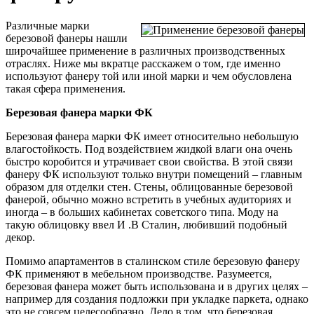
Различные марки
березовой фанеры нашли
широчайшее применение в различных производственных
отраслях. Ниже мы вкратце расскажем о том, где именно
используют фанеру той или иной марки и чем обусловлена
такая сфера применения.
Березовая фанера марки ФК
Березовая фанера марки ФК имеет относительно небольшую
влагостойкость. Под воздействием жидкой влаги она очень
быстро коробится и утрачивает свои свойства. В этой связи
фанеру ФК используют только внутри помещений – главным
образом для отделки стен. Стены, облицованные березовой
фанерой, обычно можно встретить в учебных аудиториях и
иногда – в больших кабинетах советского типа. Моду на
такую облицовку ввел И .В Сталин, любивший подобный
декор.
Помимо апартаментов в сталинском стиле березовую фанеру
ФК применяют в мебельном производстве. Разумеется,
березовая фанера может быть использована и в других целях –
например для создания подложки при укладке паркета, однако
это не совсем целесообразно. Дело в том, что березовая