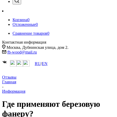
Корзина
0
Отложенные
0
Сравнение товаров
0
Контактная информация
Москва, Дубнинская улица, дом 2.
fb-wood@mail.ru
RU
/
EN
Отзывы
Главная
-
Информация
Где применяют березовую
фанеру?