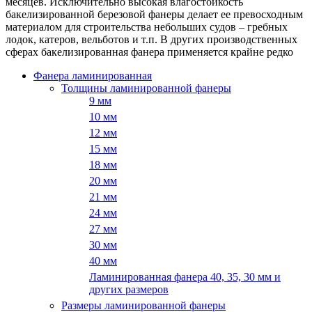
месяцев. Исключительно высокая влагостойкость
бакелизированной березовой фанеры делает ее превосходным
материалом для строительства небольших судов – гребных
лодок, катеров, вельботов и т.п. В других производственных
сферах бакелизированная фанера применяется крайне редко
Фанера ламинированная
Толщины ламинированной фанеры
9 мм
10 мм
12 мм
15 мм
18 мм
20 мм
21 мм
24 мм
27 мм
30 мм
40 мм
Ламинированная фанера 40, 35, 30 мм и
других размеров
Размеры ламинированной фанеры