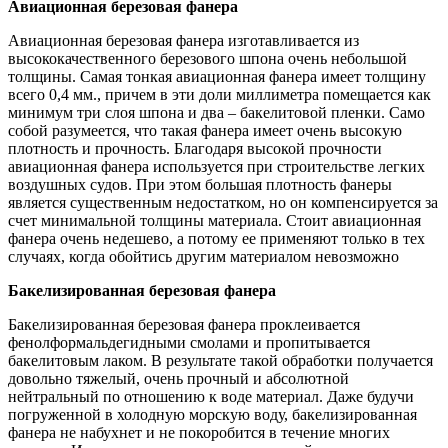
Авиационная березовая фанера
Авиационная березовая фанера изготавливается из
высококачественного березового шпона очень небольшой
толщины. Самая тонкая авиационная фанера имеет толщину
всего 0,4 мм., причем в эти доли миллиметра помещается как
минимум три слоя шпона и два – бакелитовой пленки. Само
собой разумеется, что такая фанера имеет очень высокую
плотность и прочность. Благодаря высокой прочности
авиационная фанера используется при строительстве легких
воздушных судов. При этом большая плотность фанеры
является существенным недостатком, но он компенсируется за
счет минимальной толщины материала. Стоит авиационная
фанера очень недешево, а потому ее применяют только в тех
случаях, когда обойтись другим материалом невозможно
Бакелизированная березовая фанера
Бакелизированная березовая фанера проклеивается
фенолформальдегидными смолами и пропитывается
бакелитовым лаком. В результате такой обработки получается
довольно тяжелый, очень прочный и абсолютной
нейтральный по отношению к воде материал. Даже будучи
погруженной в холодную морскую воду, бакелизированная
фанера не набухнет и не покоробится в течение многих