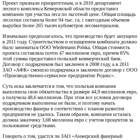
Проект признали приоритетным, и в 2010 департамент
лесного комплекса Кемеровской области предоставил
компании три участка леса по льготной цене. Общая площадь
лесосеки составила более 94 тыс. га, с ежегодным объемом
вырубки более 265 тысяч кубометров лесоматериалов.
Изначально предполагалось, что производство будет запущено
в 2011 году. Строительством и оснащением комбината должно
было заниматься ООО Wiedemann Polska. Общая стоимость
проекта составляла почти 47 миллионов евро, причем 85%
этой суммы предоставил польский коммерческий банк.
Договор с подрядчиком был заключен в 2008 году, а в 2011
ЗАО «АФК» сменило подрядчика и заключило договор с ООО
«Производственно-сервисное предприятие Редокс».
Суть иска заключается в том, что польская компания
выполнила свои обязательства в размере 44,9 миллионов евро,
а получила 48,6 миллионов. При этом все условия договора
подрядчиком выполнены не были, и поэтому начать
производство фанеры в соответствии с планом развития
предприятия не удалось. Таким образом, компания осталась
должна заказчику 3,68 миллиона евро с учетом процентов за
пользование средствами.
Говорить о том, удастся ли ЗАО «Анжерский фанерный