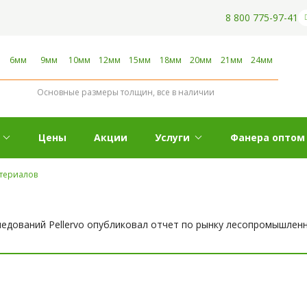
8 800 775-97-41
6мм
9мм
10мм
12мм
15мм
18мм
20мм
21мм
24мм
Основные размеры толщин, все в наличии
Цены
Акции
Услуги
Фанера оптом
териалов
ледований Pellervo опубликовал отчет по рынку лесопромышленн