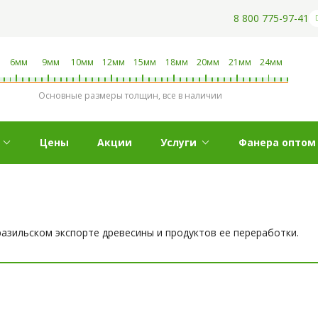
8 800 775-97-41
6мм
9мм
10мм
12мм
15мм
18мм
20мм
21мм
24мм
Основные размеры толщин, все в наличии
Цены
Акции
Услуги
Фанера оптом
бразильском экспорте древесины и продуктов ее переработки.