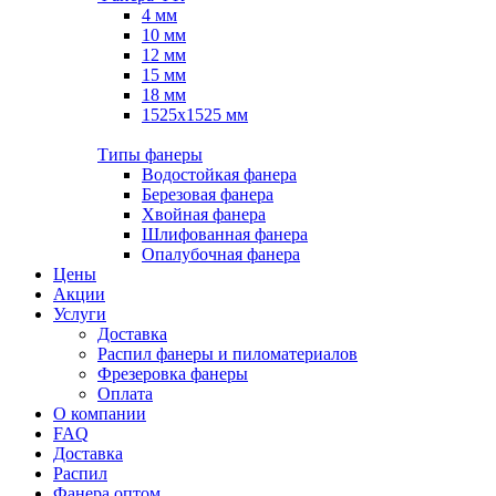
4 мм
10 мм
12 мм
15 мм
18 мм
1525х1525 мм
Типы фанеры
Водостойкая фанера
Березовая фанера
Хвойная фанера
Шлифованная фанера
Опалубочная фанера
Цены
Акции
Услуги
Доставка
Распил фанеры и пиломатериалов
Фрезеровка фанеры
Оплата
О компании
FAQ
Доставка
Распил
Фанера оптом