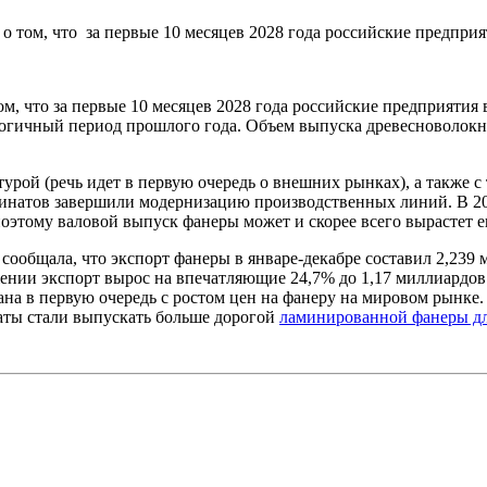
о том, что за первые 10 месяцев 2028 года российские предпри
м, что за первые 10 месяцев 2028 года российские предприятия 
логичный период прошлого года. Объем выпуска древесноволокн
ой (речь идет в первую очередь о внешних рынках), а также с 
бинатов завершили модернизацию производственных линий. В 20
оэтому валовой выпуск фанеры может и скорее всего вырастет е
ообщала, что экспорт фанеры в январе-декабре составил 2,239 
жении экспорт вырос на впечатляющие 24,7% до 1,17 миллиардо
на в первую очередь с ростом цен на фанеру на мировом рынке.
аты стали выпускать больше дорогой
ламинированной фанеры дл