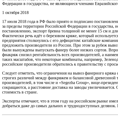
Федерации в государства, не являющиеся членами Евразийског
1 октября 2018
17 июля 2018 года в РФ было приято и подписано постановлен
за пределы территории Российской Федерации в государства, 
постановлению, экспорт бревна толщиной не менее 15 см и дли
Фактически речь идёт о березовом кряже, который использует
предприятия столкнулись с его дефицитом: китайские компан
предложить производители из России. При этом за рубеж выво
были вынуждены выпускать фанеру более низких сортов. Впроче
фнакряж снизил рентабельность всех производителей, а наиме
таких масштабов, что некоторые комбинаты, например, Зелен
российские производители обратились к правительству с прось
Следует отметить, что ограничения на вывоз фанерного кряжа 
строгих различий между фанкряжем и балансовой древесиной т
производителей, в том числе и «Segezha Group», вице-президе
сокращаются, а расстояние доставка на заводы увеличивается
стоимость в стране.
Эксперты отмечают, что в этом году на российском рынке имел
добраться даже до самых дальних и труднодоступных делянок.