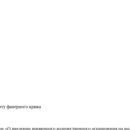
рту фанерного кряжа
ие «О введении временного количественного ограничения на выв