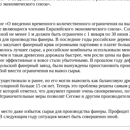
о экономического союза».
ие «О введении временного количественного ограничения на выв
не являющиеся членами Евразийского экономического союза». Со
ной не менее 1 м должен быть ограничен с 1 января по 30 июня 
ся для производства фанеры. В последние годы российские дере
ии закупают фанерный кряж огромными партиями и платят больш
зилось лучшее сырье, а российские комбинаты использовали мен
м и такая древесина дорожала быстрее, чем росли цены на фане
нее эффективные и вовсе стали убыточными. В прошлом году де
одольский фанерный завод, были вынуждены приостановить прои
бой ввести ограничения на вывоз сырья.
существовали и ранее, но его могли вывозить как балансовую др
олщиной больше 15 см нет. Теперь это проблема решена самым 
нт которой отметил, что документ принят очень своевременно, п
. Ограничительные меры позволят Сегеже и другим производител
 место даже избыток сырья для производства фанеры. Профицит с
 В следующим году ситуация может быть совершенно иной.