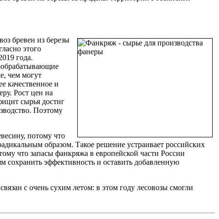
оз бревен из березы
гласно этого
2019 года.
вообрабатывающие
е, чем могут
ее качественное и
ру. Рост цен на
фицит сырья достиг
зводство. Поэтому
евесину, потому что
радикальным образом. Такое решение устраивает российских
отому что запасы фанкряжа в европейской части России
ям сохранить эффективность и оставить добавленную
вязан с очень сухим летом: в этом году лесовозы смогли