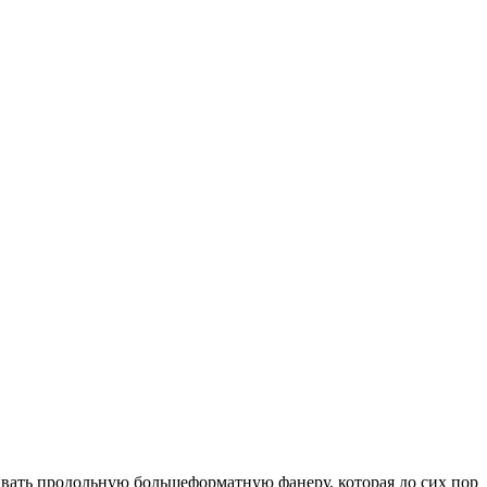
ивать продольную большеформатную фанеру, которая до сих пор