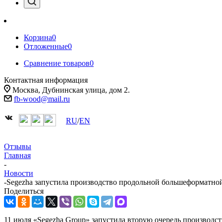
Корзина
0
Отложенные
0
Сравнение товаров
0
Контактная информация
Москва, Дубнинская улица, дом 2.
fb-wood@mail.ru
RU
/
EN
Отзывы
Главная
-
Новости
-
Segezha запустила производство продольной большеформатно
Поделиться
11 июля «Segezha Group» запустила вторую очередь производс