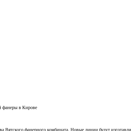
й фанеры в Кирове
тва Вятского фанерного комбината. Новые линии будут изготавл